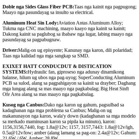
Doble nga Sides Glass Fiber PCB:
Taas nga kainit nga pagpugong;
Maayo nga pasundayag sa insulto sa electrical.
Aluminum Heat Sin Lody:
Aviation Antas Aluminum Alloy;
Tukma nga CNC machining, maayo kaayo nga kainit sa kainit;
Dakong kainit sa paglubog sa ibabaw nga lugar, labing maayo nga
pasundayag sa pagpabugnaw.
Driver:
Malig-on ug episyente; Kanunay nga karon, dili polaridad;
Taas nga kalidad nga mga sangkap sa SMD.
EXIXET HATT CONDUCDUT & DISTICATION
SYSTEMS:
Hydraulic fan, giproseso nga adunay dinamikong
balanse, hilum ug ubos nga pag-uyog; SuperConducting Aluminum
PCB sa sulod, alang sa pagpahigayon sa kainit sa drayber; Daghang
mga lungag alang sa mas maayo nga pagkabulag; Big Heat Sinft
Ofe Area alang sa mas maayo nga pagkabulag.
Kusog nga Canbus:
Dako nga karon ug gahum, pagsulbad sa
kadaghanan nga mga problema sa Canbus; Malig-on ug
makanunayon nga karon, wala'y down (kadaghanan sa mga modelo
sa merkado maminusan karon sa pipila ka minuto), karon:
1156,3156,7440, fog: 1.8a@12v; 1157, 3157,7443: 1.8a@12v/igh,
0.5a@12v/low; amber (alang lamang sa pag-on: 2.4a@12v; Gahum:
21.6W / 6W, Amber: 28.8W.