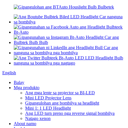
English
Balay
Mga produkto
Ang mga lente sa projector sa BI-LED
Mini LED Projector Lens
Gipangulohan ang bombilya sa headlight
Mini 1: 1 LED Headlight
Ang LED turn preno nga reverse signal bombilya
Natago xenon
About namo