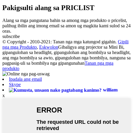
Pakigsulti alang sa PRICLIST
Alang sa mga pangutana bahin sa among mga produkto o pricelist,
palihug ibilin ang imong email sa amon ug magkita kami sulod sa 24
oras.
subscribe
© Copyright - 2010-2021: Tanan nga mga katungod gigahin.
Gipili
nga mga Produkto
,
Eskwolon
Gibaligya ang projector sa Mini Bi,
gipangulohan sa headlight, gipangulohan ang bombilya sa headlight,
ang mga bombilya sa awto, gipangulohan nga bombilya, nanguna sa
pagpasig-uli sa bombilya nga gipangunahan
Tanan nga mga
produkto
Ipadala ang email
Skype
william
x