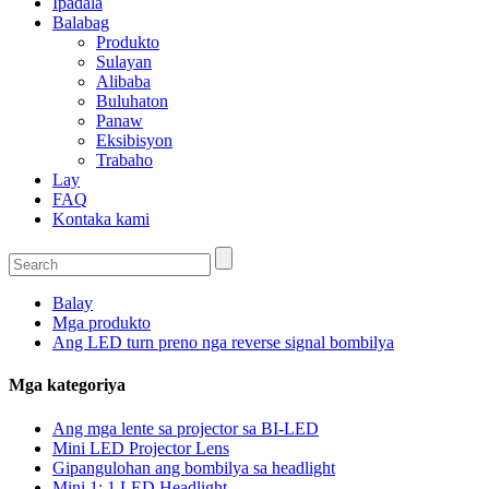
Ipadala
Balabag
Produkto
Sulayan
Alibaba
Buluhaton
Panaw
Eksibisyon
Trabaho
Lay
FAQ
Kontaka kami
Balay
Mga produkto
Ang LED turn preno nga reverse signal bombilya
Mga kategoriya
Ang mga lente sa projector sa BI-LED
Mini LED Projector Lens
Gipangulohan ang bombilya sa headlight
Mini 1: 1 LED Headlight