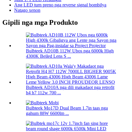
Ang LED turn preno nga reverse signal bombilya
Natago xenon
Gipili nga mga Produkto
Bulbteek AD10B 112W Ubos nga 6000k High
4300K ​​Beiled Lens S ...
Bulbteek AD10A nga dili makadaot nga retrofit
h4 h7 112w 700 ...
Bulbteek Mo17D Dual Beam 1.7in taas nga
gahum 88W 6600lm ...