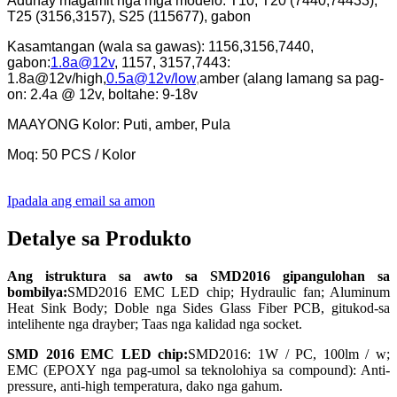
Adunay magamit nga mga modelo: T10, T20 (7440,74433),
T25 (3156,3157), S25 (115677), gabon
Kasamtangan (wala sa gawas): 1156,3156,7440,
gabon:
1.8a@12v
, 1157, 3157,7443:
1.8a@12v/high,
0.5a@12v/low
,
amber (alang lamang sa pag-
on: 2.4a @ 12v, boltahe: 9-18v
MAAYONG Kolor: Puti, amber, Pula
Moq: 50 PCS / Kolor
Ipadala ang email sa amon
Detalye sa Produkto
Ang istruktura sa awto sa SMD2016 gipangulohan sa
bombilya:
SMD2016 EMC LED chip; Hydraulic fan; Aluminum
Heat Sink Body; Doble nga Sides Glass Fiber PCB, gitukod-sa
intelihente nga drayber; Taas nga kalidad nga socket.
SMD 2016 EMC LED chip:
SMD2016: 1W / PC, 100lm / w;
EMC (EPOXY nga pag-umol sa teknolohiya sa compound): Anti-
pressure, anti-high temperatura, dako nga gahum.