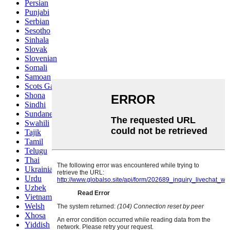
Persian
Punjabi
Serbian
Sesotho
Sinhala
Slovak
Slovenian
Somali
Samoan
Scots Gaelic
Shona
Sindhi
Sundanese
Swahili
Tajik
Tamil
Telugu
Thai
Ukrainian
Urdu
Uzbek
Vietnamese
Welsh
Xhosa
Yiddish