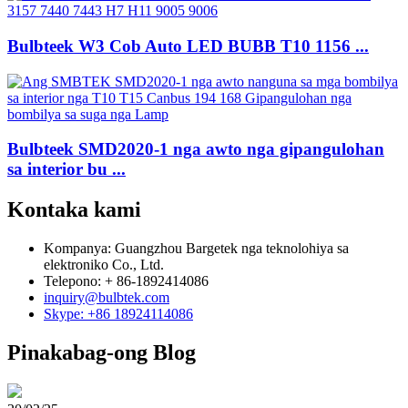
Bulbteek W3 Cob Auto LED BUBB T10 1156 ...
Bulbteek SMD2020-1 nga awto nga gipangulohan
sa interior bu ...
Kontaka kami
Kompanya: Guangzhou Bargetek nga teknolohiya sa
elektroniko Co., Ltd.
Telepono: + 86-1892414086
inquiry@bulbtek.com
Skype: +86 18924114086
Pinakabag-ong Blog