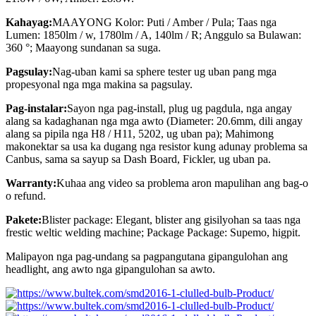
Kahayag:
MAAYONG Kolor: Puti / Amber / Pula; Taas nga
Lumen: 1850lm / w, 1780lm / A, 140lm / R; Anggulo sa Bulawan:
360 °; Maayong sundanan sa suga.
Pagsulay:
Nag-uban kami sa sphere tester ug uban pang mga
propesyonal nga mga makina sa pagsulay.
Pag-instalar:
Sayon nga pag-install, plug ug pagdula, nga angay
alang sa kadaghanan nga mga awto (Diameter: 20.6mm, dili angay
alang sa pipila nga H8 / H11, 5202, ug uban pa); Mahimong
makonektar sa usa ka dugang nga resistor kung adunay problema sa
Canbus, sama sa sayup sa Dash Board, Fickler, ug uban pa.
Warranty:
Kuhaa ang video sa problema aron mapulihan ang bag-o
o refund.
Pakete:
Blister package: Elegant, blister ang gisilyohan sa taas nga
frestic weltic welding machine; Package Package: Supemo, higpit.
Malipayon nga pag-undang sa pagpangutana gipangulohan ang
headlight, ang awto nga gipangulohan sa awto.