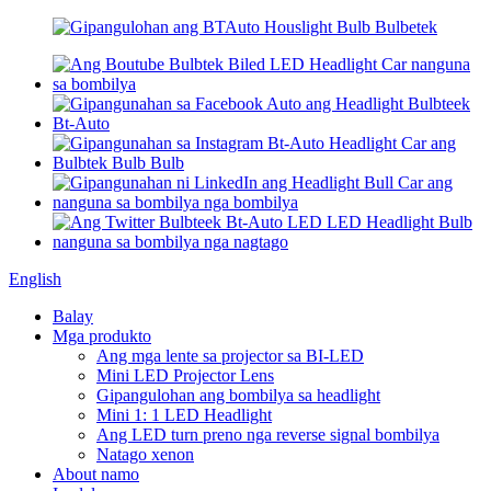
English
Balay
Mga produkto
Ang mga lente sa projector sa BI-LED
Mini LED Projector Lens
Gipangulohan ang bombilya sa headlight
Mini 1: 1 LED Headlight
Ang LED turn preno nga reverse signal bombilya
Natago xenon
About namo