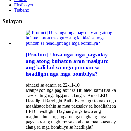
Eksibisyon
Trabaho
Sulayan
[Product] Unsa nga mga pagsulay
ang atong buhaton aron masiguro
ang kalidad sa mga punoan sa
headlight nga mga bombilya?
pinaagi sa admin sa 22-11-10
Malipayon nga pag-abut sa Bulbtek, kami usa ka
12+ ka tuig nga tiggama alang sa Auto LED
Headlight Barglight Bulb. Karon gusto nako nga
maghisgot bahin sa mga pagsulay sa headlight sa
LED Headlight. Daghang mga tawo ang
maghunahuna nga ngano nga daghang mga
pagsulay ang naghimo sa daghang mga pagsulay
alang sa mga bombilya sa headlight?