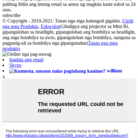
palihug ibilin ang imong email sa amon ug magkita kami sulod sa 24
oras.
subscribe
© Copyright - 2010-2021: Tanan nga mga katungod gigahin.
Gipili
nga mga Produkto
,
Eskwolon
Gibaligya ang projector sa Mini Bi,
gipangulohan sa headlight, gipangulohan ang bombilya sa headlight,
ang mga bombilya sa awto, gipangulohan nga bombilya, nanguna sa
pagpasig-uli sa bombilya nga gipangunahan
Tanan nga mga
produkto
Ipadala ang email
Skype
william
x