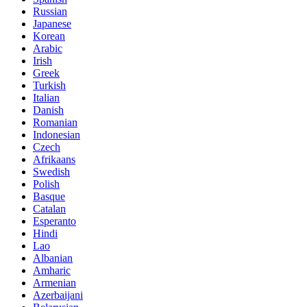
Russian
Japanese
Korean
Arabic
Irish
Greek
Turkish
Italian
Danish
Romanian
Indonesian
Czech
Afrikaans
Swedish
Polish
Basque
Catalan
Esperanto
Hindi
Lao
Albanian
Amharic
Armenian
Azerbaijani