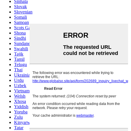
Sinhala
Slovak
Slovenian
Somali
Samoan
Scots Gaelic
Shona
Sindhi
Sundanese
Swahili
Tajik
Tamil
Telugu
Thai
Ukrainian
Urdu
Uzbek
Vietnamese
Welsh
Xhosa
Yiddish
Yoruba
Zulu
Kinyarwanda
Tatar