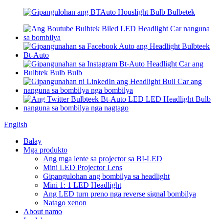
English
Balay
Mga produkto
Ang mga lente sa projector sa BI-LED
Mini LED Projector Lens
Gipangulohan ang bombilya sa headlight
Mini 1: 1 LED Headlight
Ang LED turn preno nga reverse signal bombilya
Natago xenon
About namo