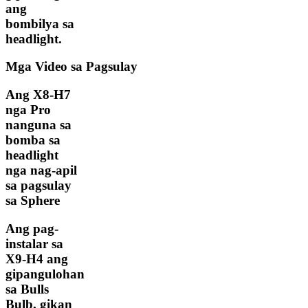
ang
bombilya sa
headlight.
Mga Video sa Pagsulay
Ang X8-H7
nga Pro
nanguna sa
bomba sa
headlight
nga nag-apil
sa pagsulay
sa Sphere
Ang pag-
instalar sa
X9-H4 ang
gipangulohan
sa Bulls
Bulb, gikan