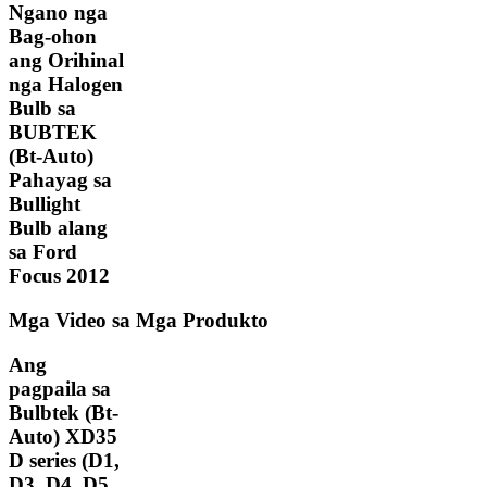
Ngano nga
Bag-ohon
ang Orihinal
nga Halogen
Bulb sa
BUBTEK
(Bt-Auto)
Pahayag sa
Bullight
Bulb alang
sa Ford
Focus 2012
Mga Video sa Mga Produkto
Ang
pagpaila sa
Bulbtek (Bt-
Auto) XD35
D series (D1,
D3, D4, D5,