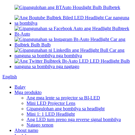
English
Balay
Mga produkto
Ang mga lente sa projector sa BI-LED
Mini LED Projector Lens
Gipangulohan ang bombilya sa headlight
Mini 1: 1 LED Headlight
Ang LED turn preno nga reverse signal bombilya
Natago xenon
About namo