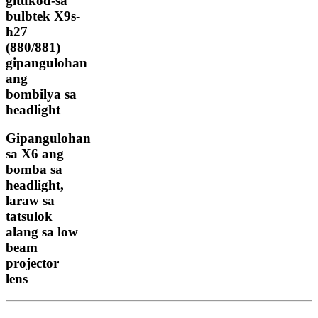
gitukod-sa
bulbtek X9s-
h27
(880/881)
gipangulohan
ang
bombilya sa
headlight
Gipangulohan
sa X6 ang
bomba sa
headlight,
laraw sa
tatsulok
alang sa low
beam
projector
lens