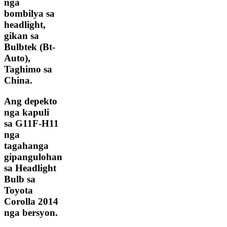
nga
bombilya sa
headlight,
gikan sa
Bulbtek (Bt-
Auto),
Taghimo sa
China.
Ang depekto
nga kapuli
sa G11F-H11
nga
tagahanga
gipangulohan
sa Headlight
Bulb sa
Toyota
Corolla 2014
nga bersyon.