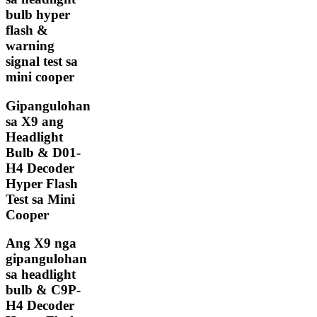
bulb hyper
flash &
warning
signal test sa
mini cooper
Gipangulohan
sa X9 ang
Headlight
Bulb & D01-
H4 Decoder
Hyper Flash
Test sa Mini
Cooper
Ang X9 nga
gipangulohan
sa headlight
bulb & C9P-
H4 Decoder