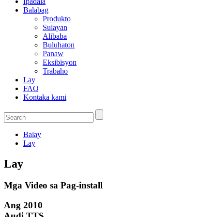
Ipadala
Balabag
Produkto
Sulayan
Alibaba
Buluhaton
Panaw
Eksibisyon
Trabaho
Lay
FAQ
Kontaka kami
Balay
Lay
Lay
Mga Video sa Pag-install
Ang 2010
Audi TTS