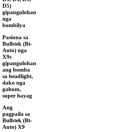
D5)
gipangulohan
nga
bombilya
Pasiuna sa
Bulbtek (Bt-
Auto) nga
X9s
gipangulohan
ang bomba
sa headlight,
dako nga
gahum,
super hayag
Ang
pagpaila sa
Bulbtek (Bt-
Auto) X9