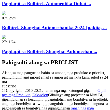
Pagdapit sa Bulbteek Automentika Dubai ...
07/12/24
Bulbteek Shanghai Automechanika 2024 Ipakita, ...
27/11/24
Pagdapit sa Bulbteek Shanghai Automechan ...
Pakigsulti alang sa PRICLIST
Alang sa mga pangutana bahin sa among mga produkto o pricelist,
palihug ibilin ang imong email sa amon ug magkita kami sulod sa 24
oras.
subscribe
© Copyright - 2010-2021: Tanan nga mga katungod gigahin.
Gipili
nga mga Produkto
,
Eskwolon
Gibaligya ang projector sa Mini Bi,
gipangulohan sa headlight, gipangulohan ang bombilya sa headlight,
ang mga bombilya sa awto, gipangulohan nga bombilya, nanguna sa
pagpasig-uli sa bombilya nga gipangunahan
Tanan nga mga