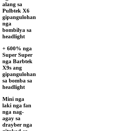
alang sa
Pulbtek X6
gipangulohan
nga
bombilya sa
headlight
+ 600% nga
Super Super
nga Barbtek
X9s ang
gipangulohan
sa bomba sa
headlight
Mini nga
laki nga fan
nga nag-
agay sa
drayber nga