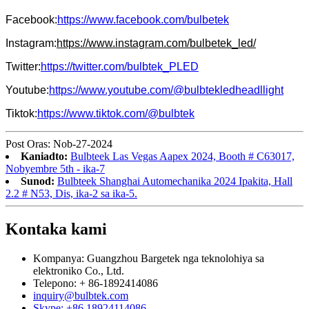
Facebook:
https://www.facebook.com/bulbetek
Instagram:
https://www.instagram.com/bulbetek_led/
Twitter:
https://twitter.com/bulbtek_PLED
Youtube:
https://www.youtube.com/@bulbtekledheadllight
Tiktok:
https://www.tiktok.com/@bulbtek
Post Oras: Nob-27-2024
Kaniadto:
Bulbteek Las Vegas Aapex 2024, Booth # C63017,
Nobyembre 5th - ika-7
Sunod:
Bulbteek Shanghai Automechanika 2024 Ipakita, Hall
2.2 # N53, Dis, ika-2 sa ika-5.
Kontaka kami
Kompanya: Guangzhou Bargetek nga teknolohiya sa
elektroniko Co., Ltd.
Telepono: + 86-1892414086
inquiry@bulbtek.com
Skype: +86 18924114086