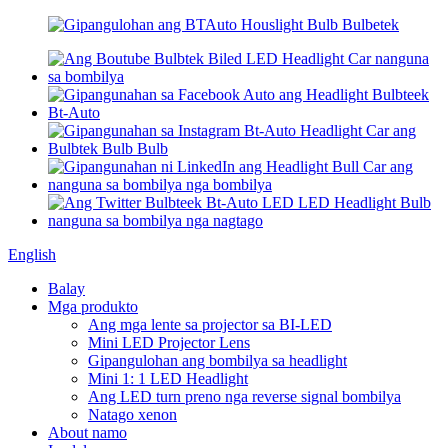
English
Balay
Mga produkto
Ang mga lente sa projector sa BI-LED
Mini LED Projector Lens
Gipangulohan ang bombilya sa headlight
Mini 1: 1 LED Headlight
Ang LED turn preno nga reverse signal bombilya
Natago xenon
About namo