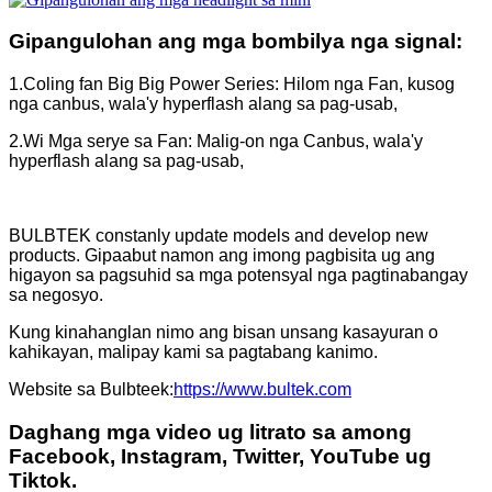
Gipangulohan ang mga bombilya nga signal:
1.Coling fan Big Big Power Series: Hilom nga Fan, kusog
nga canbus, wala'y hyperflash alang sa pag-usab,
2.Wi Mga serye sa Fan: Malig-on nga Canbus, wala'y
hyperflash alang sa pag-usab,
BULBTEK constanly update models and develop new
products. Gipaabut namon ang imong pagbisita ug ang
higayon sa pagsuhid sa mga potensyal nga pagtinabangay
sa negosyo.
Kung kinahanglan nimo ang bisan unsang kasayuran o
kahikayan, malipay kami sa pagtabang kanimo.
Website sa Bulbteek:
https://www.bultek.com
Daghang mga video ug litrato sa among
Facebook, Instagram, Twitter, YouTube ug
Tiktok.