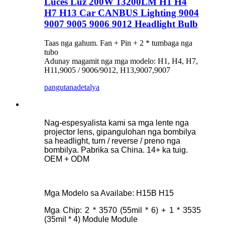
Luces Luz 200W 13200LM H1 H4
H7 H13 Car CANBUS Lighting 9004
9007 9005 9006 9012 Headlight Bulb
Taas nga gahum. Fan + Pin + 2 * tumbaga nga
tubo
Adunay magamit nga mga modelo: H1, H4, H7,
H11,9005 / 9006/9012, H13,9007,9007
pangutana
detalya
Nag-espesyalista kami sa mga lente nga
projector lens, gipangulohan nga bombilya
sa headlight, turn / reverse / preno nga
bombilya. Pabrika sa China. 14+ ka tuig.
OEM + ODM
Mga Modelo sa Availabe: H15B H15
Mga Chip: 2 * 3570 (55mil * 6) + 1 * 3535
(35mil * 4) Module Module