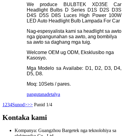
We produce BULBTEK XD35E Car
Headlight Bulbs D Series D1S D2S D3S
D4S D5S D8S Luces High Power 100W
LED Auto Headlight Bulb Lampada For Car
Nag-espesyalista kami sa headlight sa awto
nga gipangunahan sa awto, ang bombilya
sa awto sa daghang mga tuig.
Welcome OEM ug ODM, Eksklusibo nga
Kasosyo.
Mga Modelo sa Availabe: D1, D2, D3, D4,
D5, D8.
Moq: 10Sets / pares.
pangutana
detalya
1
2
3
4
Sunod>
>>
Panid 1/4
Kontaka kami
Kompanya: Guangzhou Bargetek nga teknolohiya sa
elektroniko Co., Ltd.