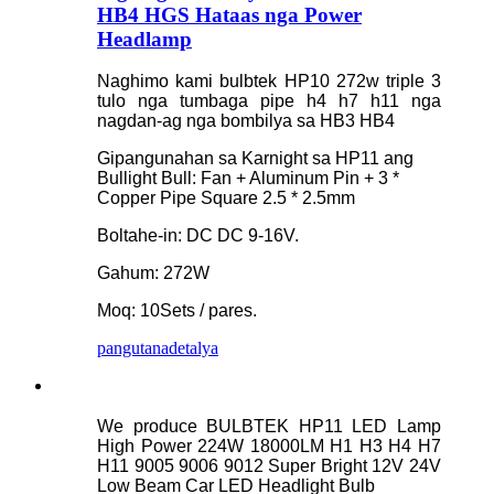
HB4 HGS Hataas nga Power
Headlamp
Naghimo kami bulbtek HP10 272w triple 3
tulo nga tumbaga pipe h4 h7 h11 nga
nagdan-ag nga bombilya sa HB3 HB4
Gipangunahan sa Karnight sa HP11 ang
Bullight Bull: Fan + Aluminum Pin + 3 *
Copper Pipe Square 2.5 * 2.5mm
Boltahe-in: DC DC 9-16V.
Gahum: 272W
Moq: 10Sets / pares.
pangutana
detalya
We produce BULBTEK HP11 LED Lamp
High Power 224W 18000LM H1 H3 H4 H7
H11 9005 9006 9012 Super Bright 12V 24V
Low Beam Car LED Headlight Bulb