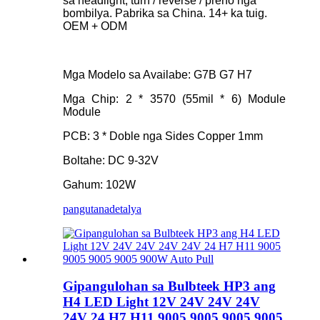
sa headlight, turn / reverse / preno nga
bombilya. Pabrika sa China. 14+ ka tuig.
OEM + ODM
Mga Modelo sa Availabe: G7B G7 H7
Mga Chip: 2 * 3570 (55mil * 6) Module
Module
PCB: 3 * Doble nga Sides Copper 1mm
Boltahe: DC 9-32V
Gahum: 102W
pangutana
detalya
Gipangulohan sa Bulbteek HP3 ang
H4 LED Light 12V 24V 24V 24V
24V 24 H7 H11 9005 9005 9005 9005