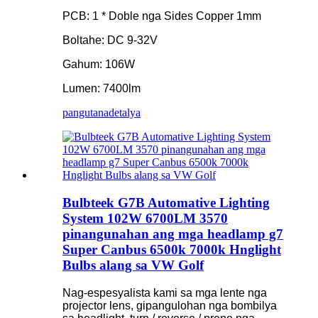
PCB: 1 * Doble nga Sides Copper 1mm
Boltahe: DC 9-32V
Gahum: 106W
Lumen: 7400lm
pangutana
detalya
Bulbteek G7B Automative Lighting
System 102W 6700LM 3570
pinangunahan ang mga headlamp g7
Super Canbus 6500k 7000k Hnglight
Bulbs alang sa VW Golf
Nag-espesyalista kami sa mga lente nga
projector lens, gipangulohan nga bombilya