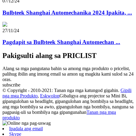
07/12/24
Bulbteek Shanghai Automechanika 2024 Ipakita, ...
27/11/24
Pagdapit sa Bulbteek Shanghai Automechan ...
Pakigsulti alang sa PRICLIST
Alang sa mga pangutana bahin sa among mga produkto o pricelist,
palihug ibilin ang imong email sa amon ug magkita kami sulod sa 24
oras.
subscribe
© Copyright - 2010-2021: Tanan nga mga katungod gigahin.
Gipili
nga mga Produkto
,
Eskwolon
Gibaligya ang projector sa Mini Bi,
gipangulohan sa headlight, gipangulohan ang bombilya sa headlight,
ang mga bombilya sa awto, gipangulohan nga bombilya, nanguna sa
pagpasig-uli sa bombilya nga gipangunahan
Tanan nga mga
produkto
Ipadala ang email
Skype