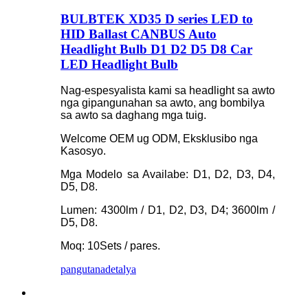
BULBTEK XD35 D series LED to
HID Ballast CANBUS Auto
Headlight Bulb D1 D2 D5 D8 Car
LED Headlight Bulb
Nag-espesyalista kami sa headlight sa awto
nga gipangunahan sa awto, ang bombilya
sa awto sa daghang mga tuig.
Welcome OEM ug ODM, Eksklusibo nga
Kasosyo.
Mga Modelo sa Availabe: D1, D2, D3, D4,
D5, D8.
Lumen: 4300lm / D1, D2, D3, D4; 3600lm /
D5, D8.
Moq: 10Sets / pares.
pangutana
detalya