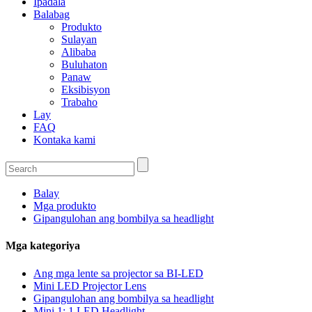
Ipadala
Balabag
Produkto
Sulayan
Alibaba
Buluhaton
Panaw
Eksibisyon
Trabaho
Lay
FAQ
Kontaka kami
Balay
Mga produkto
Gipangulohan ang bombilya sa headlight
Mga kategoriya
Ang mga lente sa projector sa BI-LED
Mini LED Projector Lens
Gipangulohan ang bombilya sa headlight
Mini 1: 1 LED Headlight