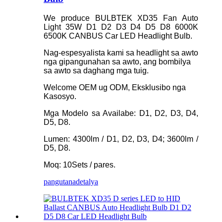
We produce BULBTEK XD35 Fan Auto
Light 35W D1 D2 D3 D4 D5 D8 6000K
6500K CANBUS Car LED Headlight Bulb.
Nag-espesyalista kami sa headlight sa awto
nga gipangunahan sa awto, ang bombilya
sa awto sa daghang mga tuig.
Welcome OEM ug ODM, Eksklusibo nga
Kasosyo.
Mga Modelo sa Availabe: D1, D2, D3, D4,
D5, D8.
Lumen: 4300lm / D1, D2, D3, D4; 3600lm /
D5, D8.
Moq: 10Sets / pares.
pangutana
detalya