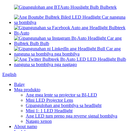
English
Balay
Mga produkto
Ang mga lente sa projector sa BI-LED
Mini LED Projector Lens
Gipangulohan ang bombilya sa headlight
Mini 1: 1 LED Headlight
Ang LED turn preno nga reverse signal bombilya
Natago xenon
About namo