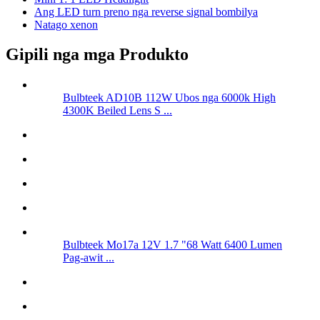
Ang LED turn preno nga reverse signal bombilya
Natago xenon
Gipili nga mga Produkto
Bulbteek AD10B 112W Ubos nga 6000k High
4300K ​​Beiled Lens S ...
Bulbteek Mo17a 12V 1.7 "68 Watt 6400 Lumen
Pag-awit ...