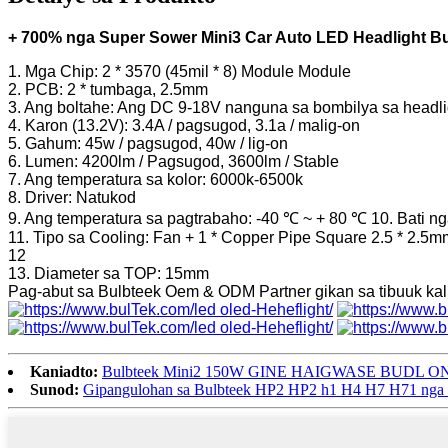
+ 700% nga Super Sower Mini3 Car Auto LED Headlight B
1. Mga Chip: 2 * 3570 (45mil * 8) Module Module
2. PCB: 2 * tumbaga, 2.5mm
3. Ang boltahe: Ang DC 9-18V nanguna sa bombilya sa headli
4. Karon (13.2V): 3.4A / pagsugod, 3.1a / malig-on
5. Gahum: 45w / pagsugod, 40w / lig-on
6. Lumen: 4200lm / Pagsugod, 3600lm / Stable
7. Ang temperatura sa kolor: 6000k-6500k
8. Driver: Natukod
9. Ang temperatura sa pagtrabaho: -40 ℃ ~ + 80 ℃ 10. Bati ng
11. Tipo sa Cooling: Fan + 1 * Copper Pipe Square 2.5 * 2.5
12
13. Diameter sa TOP: 15mm
Pag-abut sa Bulbteek Oem & ODM Partner gikan sa tibuuk kal
Kaniadto:
Bulbteek Mini2 150W GINE HAIGWASE BUDL ON
Sunod:
Gipangulohan sa Bulbteek HP2 HP2 h1 H4 H7 H71 ng