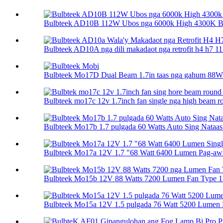
Bulbteek AD10B 112W Ubos nga 6000k High 4300K ​​Bei
Bulbteek AD10A nga dili makadaot nga retrofit h4 h7 11
Bulbteek Mo17D Dual Beam 1.7in taas nga gahum 88W 
Bulbteek mo17c 12v 1.7inch fan single nga high beam ro
Bulbteek Mo17b 1.7 pulgada 60 Watts Auto Sing Nataas 
Bulbteek Mo17a 12V 1.7 "68 Watt 6400 Lumen Pag-awit
Bulbteek Mo15b 12V 88 Watts 7200 Lumen Fan Type 1.5
Bulbteek Mo15a 12V 1.5 pulgada 76 Watt 5200 Lumen H