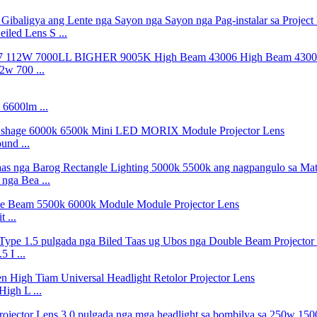
led Lens S ...
2w 700 ...
6600lm ...
und ...
nga Bea ...
 ...
 I ...
igh L ...