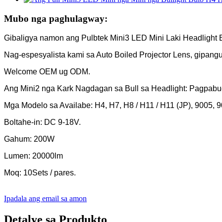
Mubo nga paghulagway:
Gibaligya namon ang Pulbtek Mini3 LED Mini Laki Headligh
Nag-espesyalista kami sa Auto Boiled Projector Lens, gipan
Welcome OEM ug ODM.
Ang Mini2 nga Kark Nagdagan sa Bull sa Headlight: Pagpab
Mga Modelo sa Availabe: H4, H7, H8 / H11 / H11 (JP), 9005, 9
Boltahe-in: DC 9-18V.
Gahum: 200W
Lumen: 20000lm
Moq: 10Sets / pares.
Ipadala ang email sa amon
Detalye sa Produkto