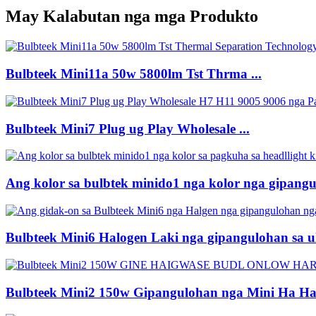
May Kalabutan nga mga Produkto
Bulbteek Mini11a 50w 5800lm Tst Thrma ...
Bulbteek Mini7 Plug ug Play Wholesale ...
Ang kolor sa bulbtek minido1 nga kolor nga gipangul
Bulbteek Mini6 Halogen Laki nga gipangulohan sa ul
Bulbteek Mini2 150w Gipangulohan nga Mini Ha H