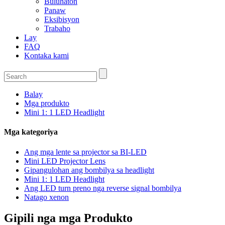
Buluhaton
Panaw
Eksibisyon
Trabaho
Lay
FAQ
Kontaka kami
Balay
Mga produkto
Mini 1: 1 LED Headlight
Mga kategoriya
Ang mga lente sa projector sa BI-LED
Mini LED Projector Lens
Gipangulohan ang bombilya sa headlight
Mini 1: 1 LED Headlight
Ang LED turn preno nga reverse signal bombilya
Natago xenon
Gipili nga mga Produkto