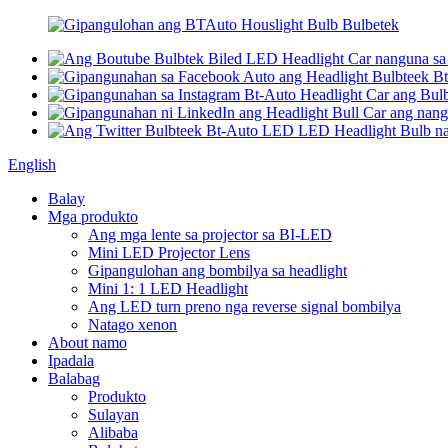
English
Balay
Mga produkto
Ang mga lente sa projector sa BI-LED
Mini LED Projector Lens
Gipangulohan ang bombilya sa headlight
Mini 1: 1 LED Headlight
Ang LED turn preno nga reverse signal bombilya
Natago xenon
About namo
Ipadala
Balabag
Produkto
Sulayan
Alibaba