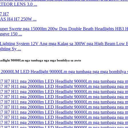
RTEOR LENS 3.0 ...
S H4 H7 250W ...
gve 150 ...
ting Sy ...
eadlight 90000Lm nga tumbaga nga mga bombilya sa awto