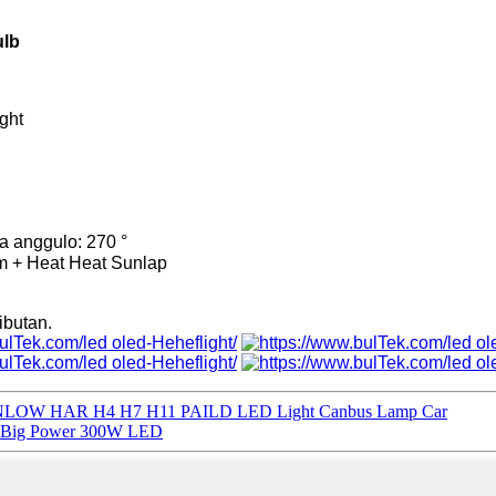
ulb
ght
a anggulo: 270 °
mm + Heat Heat Sunlap
ibutan.
LOW HAR H4 H7 H11 PAILD LED Light Canbus Lamp Car
a Big Power 300W LED