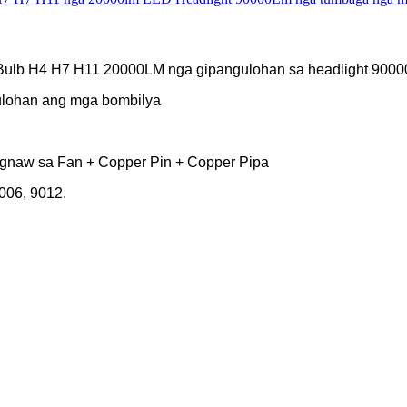
t Bulb H4 H7 H11 20000LM nga gipangulohan sa headlight 9000
gulohan ang mga bombilya
ugnaw sa Fan + Copper Pin + Copper Pipa
006, 9012.